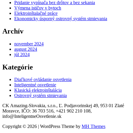
Pridanie vypínača bez drôtov a bez sekania
Výmena ističov v bytoch
Elektroinštalačné práce
Ekonomicky úsporný ostrovný systém stmievania
Archív
november 2024
august 2024
júl 2024
Kategórie
Diaľkové ovládanie osvetlenia
Inteligentné osvetlenie
Klasická elektroinštalácia
Ostrovný systém stmievania
CK Amazing-Slovakia, s.r.o., Ľ. Podjavorinskej 49, 953 01 Zlaté
Moravce, IČO: 36 703 516, +421 902 210 108,
info@InteligentneOsvetlenie.sk
Copyright © 2026 | WordPress Theme by
MH Themes