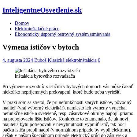
InteligentneOsvetlenie.sk
Domov
Elektroinštalačné práce
Ekonomicky úsporný ostrovný systém stmievania
Výmena ističov v bytoch
4. augusta 2024
Ľuboš
Klasická elektroinštalácia
0
Inštalácia bytového rozvádzača
Pri výmene rozvodníc s ističmi v bytových domoch vás môže čakať
niekoľko nepríjemných prekvapení, ktoré bude treba vyriešiť.
V praxi som sa stretol, že pri nefunkčnosti starých ističov, pôvodný
majiteľ (vraj výborný elektrikár), namiesto ich výmeny vynechal
nefunkčné ističe a svetelené, resp. zásuvkové okruhy napojil priamo
na prepojovaciu lištu ističov. Konkrétne to znamenalo, že ak noví
majitelia bytu potrebovali v nevyhnutnosti vypnúť istič, tak hoci
páčku ističa prepli nadol (v normálnom prípade by vypli elektrinu),
avšak v našom špeciálnom prípade elektrický prúd do zásuviek a