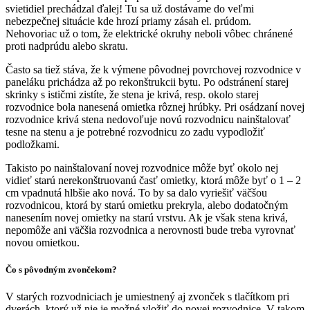
svietidiel prechádzal ďalej! Tu sa už dostávame do veľmi
nebezpečnej situácie kde hrozí priamy zásah el. prúdom.
Nehovoriac už o tom, že elektrické okruhy neboli vôbec chránené
proti nadprúdu alebo skratu.
Často sa tiež stáva, že k výmene pôvodnej povrchovej rozvodnice v
paneláku prichádza až po rekonštrukcii bytu. Po odstránení starej
skrinky s ističmi zistíte, že stena je krivá, resp. okolo starej
rozvodnice bola nanesená omietka rôznej hrúbky. Pri osádzaní novej
rozvodnice krivá stena nedovoľuje novú rozvodnicu nainštalovať
tesne na stenu a je potrebné rozvodnicu zo zadu vypodložiť
podložkami.
Takisto po nainštalovaní novej rozvodnice môže byť okolo nej
vidieť starú nerekonštruovanú časť omietky, ktorá môže byť o 1 – 2
cm vpadnutá hlbšie ako nová. To by sa dalo vyriešiť väčšou
rozvodnicou, ktorá by starú omietku prekryla, alebo dodatočným
nanesením novej omietky na starú vrstvu. Ak je však stena krivá,
nepomôže ani väčšia rozvodnica a nerovnosti bude treba vyrovnať
novou omietkou.
Čo s pôvodným zvončekom?
V starých rozvodniciach je umiestnený aj zvonček s tlačítkom pri
dverách, ktorý už nie je možné vložiť do novej rozvodnice. V takom