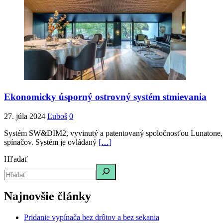
Ekonomicky úsporný ostrovný systém stmievania
27. júla 2024
Ľuboš
0
Systém SW&DIM2, vyvinutý a patentovaný spoločnosťou Lunatone, umo
spínačov. Systém je ovládaný
[…]
Hľadať
Najnovšie články
Pridanie vypínača bez drôtov a bez sekania