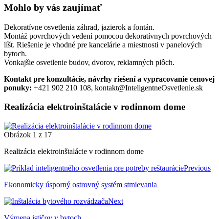
Mohlo by vás zaujímať
Dekoratívne osvetlenia záhrad, jazierok a fontán.
Montáž povrchových vedení pomocou dekoratívnych povrchových
líšt. Riešenie je vhodné pre kancelárie a miestnosti v panelových
bytoch.
Vonkajšie osvetlenie budov, dvorov, reklamných plôch.
Kontakt pre konzultácie, návrhy riešení a vypracovanie cenovej
ponuky:
+421 902 210 108, kontakt@InteligentneOsvetlenie.sk
Realizácia elektroinštalácie v rodinnom dome
Obrázok 1 z 17
Realizácia elektroinštalácie v rodinnom dome
Previous
Ekonomicky úsporný ostrovný systém stmievania
Next
Výmena ističov v bytoch