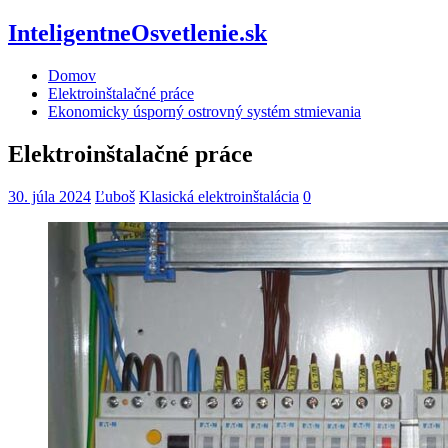
InteligentneOsvetlenie.sk
Domov
Elektroinštalačné práce
Ekonomicky úsporný ostrovný systém stmievania
Elektroinštalačné práce
30. júla 2024
Ľuboš
Klasická elektroinštalácia
0