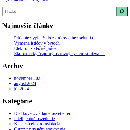
Hľadať
Najnovšie články
Pridanie vypínača bez drôtov a bez sekania
Výmena ističov v bytoch
Elektroinštalačné práce
Ekonomicky úsporný ostrovný systém stmievania
Archív
november 2024
august 2024
júl 2024
Kategórie
Diaľkové ovládanie osvetlenia
Inteligentné osvetlenie
Klasická elektroinštalácia
Ostrovný systém stmievania